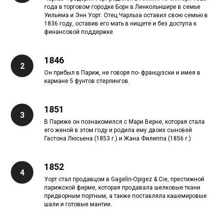
года в торговом городке Борн в Линкольншире в семье
Уильяма и Энн Уорт. Отец Чарльза оставил свою семью в
1836 году, оставив его мать в нищете и без доступа к
финансовой поддержке.
1846
Он прибыл в Париж, не говоря по- французски и имея в
кармане 5 фунтов стерлингов.
1851
В Париже он познакомился с Мари Верне, которая стала
его женой в этом году и родила ему двоих сыновей
Гастона Люсьена (1853 г.) и Жана Филиппа (1856 г.)
1852
Уорт стал продавцом в Gagelin-Opigez & Cie, престижной
парижской фирме, которая продавала шелковые ткани
придворным портным, а также поставляла кашемировые
шали и готовые мантии.