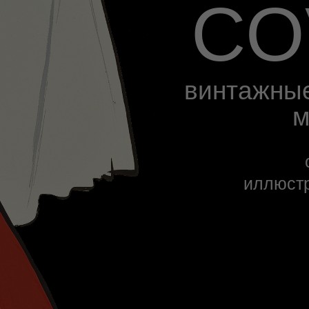
CO
винтажны
м
иллюстр