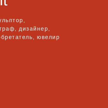
t
ульптор,
граф, дизайнер,
обретатель, ювелир