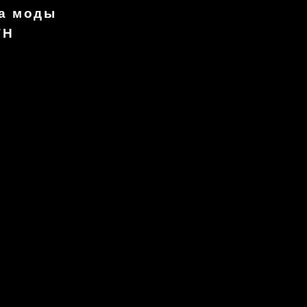
а моды
TH