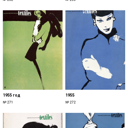
1955 год
1955
№ 271
№ 272