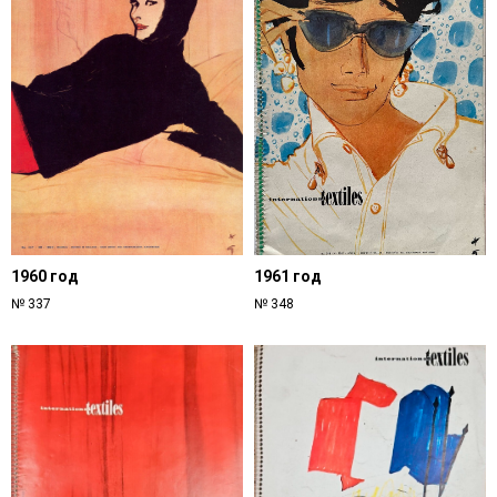
1960 год
1961 год
№ 337
№ 348