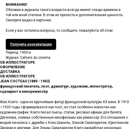
ВНИМАНИЕ!
Обложки и журналы такого возраста всегда имеют следы времени в
той или иной степени. В этом их прелесть и дополнительная ценность.
Смотрите видео в карточке.
Если у вас остались вопросы, то сообщите, пожалуйста об этом
Получить консультацию
Период: 1950-е
Журнал: Cahiers du cinema
ОБ ИЛЛЮСТРАТОРЕ
ОФОРМЛЕНИЕ
ДОСТАВКА
ОБ ИЛЛЮСТРАТОРЕ
JEAN COCTEAU (1889 - 1963)
французский писатель, поэт, драматург, художник, иллюстратор,
сценарист и кинорежиссёр
Жан Кокто - одна из крупнейших фигур французской культуры XX века. В 1910
—1920 годы сформировался как поэт, но стал особенно известен как
художник-график. Кокто писал пьесы, статьи, рисовал афиши для балета
Дягилева, снимал собственные кинофильмы как режиссер. Его отношения с
модой начались с дружбы с Коко Шанель, Эльзой Скиапарелли, Кристианом
Диором и другими. Для Эльзы Скиапарелли Кокто разработал несколько