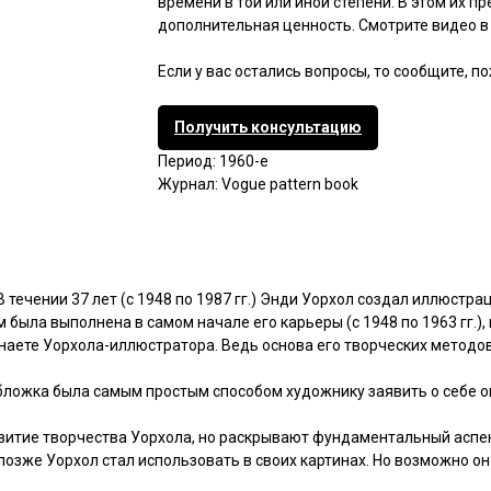
времени в той или иной степени. В этом их пр
дополнительная ценность. Смотрите видео в 
Если у вас остались вопросы, то сообщите, п
Получить консультацию
Период: 1960-е
Журнал: Vogue pattern book
В течении 37 лет (с 1948 по 1987 гг.) Энди Уорхол создал иллюстр
была выполнена в самом начале его карьеры (с 1948 по 1963 гг.), 
 знаете Уорхола-иллюстратора. Ведь основа его творческих метод
обложка была самым простым способом художнику заявить о себе 
витие творчества Уорхола, но раскрывают фундаментальный аспек
озже Уорхол стал использовать в своих картинах. Но возможно он