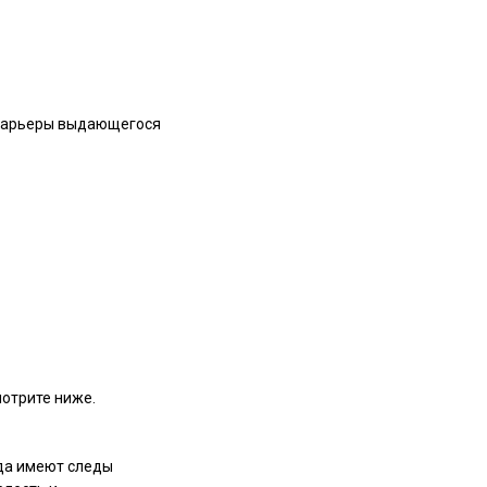
карьеры выдающегося
мотрите ниже.
гда имеют следы