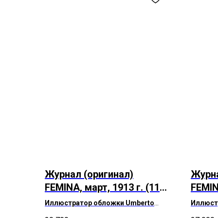
Журнал (оригинал)
Журна
FEMINA, март, 1913 г. (111
FEMIN
лет)
лет)
Иллюстратор обложки Umberto
Иллюст
Brunelleschi
MOURG