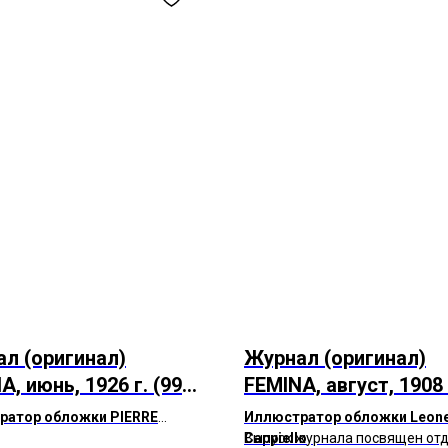
л (оригинал)
Журнал (оригинал)
A, июнь, 1926 г. (99
FEMINA, август, 1908 
(116 лет)
ратор обложки PIERRE
Иллюстратор обложки Leone
UE
Cappiello
Выпуск журнала посвящен отд