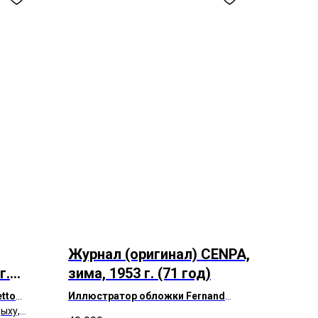
Журнал (оригинал) CENPA,
г.
зима, 1953 г. (71 год)
tto
Иллюстратор обложки Fernand
ыху,
Léger