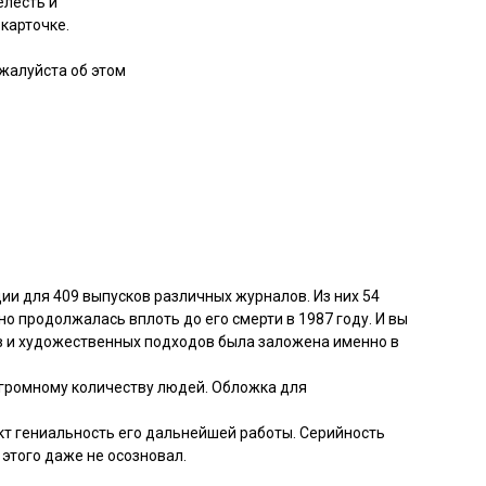
елесть и
карточке.
ожалуйста об этом
ации для 409 выпусков различных журналов. Из них 54
но продолжалась вплоть до его смерти в 1987 году. И вы
ов и художественных подходов была заложена именно в
огромному количеству людей. Обложка для
т гениальность его дальнейшей работы. Серийность
 этого даже не осозновал.