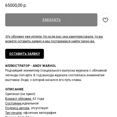
65000,00
р.
ЗАКАЗАТЬ
Эту обложку уже купили. Но если вас она заинтересовала, то вы
можете оставить заявку и мы постараемся найти такую же.
ОСТАВИТЬ ЗАЯВКУ
ИЛЛЮСТРАТОР - ANDY WARHOL
Редчайший экземпляр специального выпуска журнала с обложкой
легенды поп-арта. В год выхода журнала состоялась знаменитая
выставка Энди, с которой начался его путь славы.
ОПИСАНИЕ
Оригинал (не принт).
Возраст обложки:
62 года
Состояние:
идеальное
Подпись автора:
отсутствует
Тип печати:
офсетная литография.