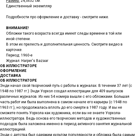
Размер:
24,5х32 см.
Единственный экземпляр
Подробности про оформление и доставку - смотрите ниже.
ВНИМАНИЕ!
Обложки такого возраста всегда имеют следы времени в той или
иной степени.
В этом их прелесть и дополнительная ценность. Смотрите видео в
карточке.
Период: 1960-е
Журнал: Harper's Bazaar
ОБ ИЛЛЮСТРАТОРЕ
ОФОРМЛЕНИЕ
ДОСТАВКА
ОБ ИЛЛЮСТРАТОРЕ
Энди начал свой творческий путь с работы в журналах. В течении 37 лет (с
1948 по 1987 гг.) Энди Уорхол создал иллюстрации для 409 выпусков
различных журналов. Из них 54 номера вышли с его обложками. Большая
часть работ им была выполнена в самом начале его карьеры (с 1948 по
1963 гг.), но продолжалась вплоть до его смерти в 1987 году. И вы не
сможете понять Уорхола как художника, если вы не знаете Уорхола-
иллюстратора. Ведь основа его творческих методов и художественных
подходов была заложена именно в период активного занятия журнальной
иллюстрацией.
Энди с детства был одержим культом популярности и обложка была самым