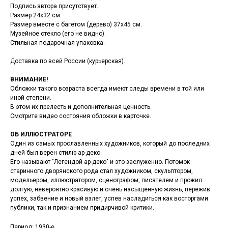
Подпись автора присутствует.
Размер 24х32 см.
Размер вместе с багетом (дерево) 37х45 см.
Музейное стекло (его не видно).
Стильная подарочная упаковка.
Доставка по всей России (курьерская).
ВНИМАНИЕ!
Обложки такого возраста всегда имеют следы времени в той или
иной степени.
В этом их прелесть и дополнительная ценность.
Смотрите видео состояния обложки в карточке.
ОБ ИЛЛЮСТРАТОРЕ
Один из самых прославленных художников, который до последних
дней был верен стилю ар-деко.
Его называют "Легендой ар-деко" и это заслуженно. Потомок
старинного дворянского рода стал художником, скульптором,
модельером, иллюстратором, сценографом, писателем и прожил
долгую, невероятно красивую и очень насыщенную жизнь, пережив
успех, забвение и новый взлет, успев насладиться как восторгами
публики, так и признанием придирчивой критики.
Период: 1930-е