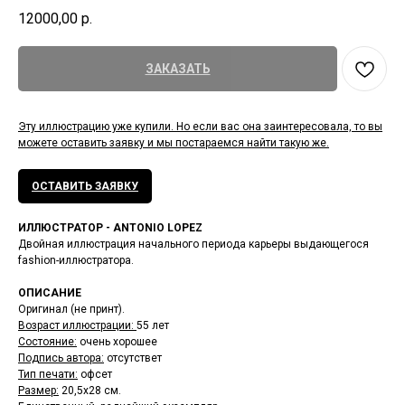
12000,00
р.
ЗАКАЗАТЬ
Эту иллюстрацию уже купили. Но если вас она заинтересовала, то вы
можете оставить заявку и мы постараемся найти такую же.
ОСТАВИТЬ ЗАЯВКУ
ИЛЛЮСТРАТОР - ANTONIO LOPEZ
Двойная иллюстрация начального периода карьеры выдающегося
fashion-иллюстратора.
ОПИСАНИЕ
Оригинал (не принт).
Возраст иллюстрации:
55 лет
Состояние:
очень хорошее
Подпись автора:
отсутствет
Тип печати:
офсет
Размер:
20,5х28 см.