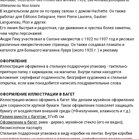
Monsieur
,
Illustration des modes
des années 1920,
Les Annales politiques et
littéraires
ou
Nos loisirs
.
В издательском деле он по праву связан с домом Hachette. Он также
работал для Éditions Delagrave, Henri Pierre Laurens, Gautier-
Languereau, Plon и других.
Его линия быстрая и радостная, где движение и чувства более заметны,
чем черты персонажей.
Андре Пеку участвовал в Салоне юмористов с 1922 по 1937 год и рисовал
различные юмористические страницы. Он также создавал плакаты и
каталоги для Большого магазина Лувра (около 1925 г. ) и рекламу.
ОФОРМЛЕНИЕ
Иллюстрация оформлена в стильную подарочную упаковку - тактильно-
приятную папку с кармашком, на магнитах. Внутри папки находятся
вложения: сертификат подлинности, биография художника и стильная
открытка, если вам понадобится написать поздравительные слова.
ОФОРМЛЕНИЕ ИЛЛЮСТРАЦИИ В БАГЕТ
Иллюстрацию можно оформить в багет. Мы делаем музейное оформление
для сохранности хрупкой бумаги. Такое оформление позволяет защищать
бумагу от воздействия внешней среды (УФ-излучение, влажность и т.д.).
Размер вместе с багетом:
37х45 см.
Оформление в багет:
рама - дерево, музейное стекло (его не видно),
бескислотное паспарту.
Стильная подарочная упаковка в виду коробки на лентах. Внутри коробки