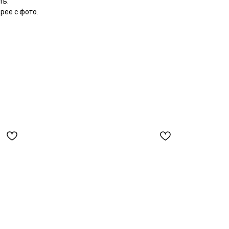
ть.
рее с фото.