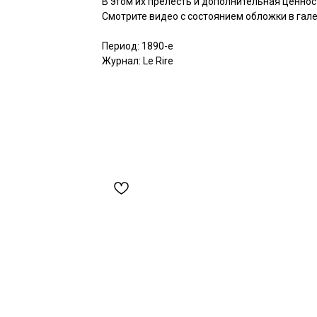
В этом их прелесть и дополнительная ценнос
Смотрите видео с состоянием обложки в гале
Период: 1890-е
Журнал: Le Rire