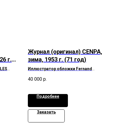
Журнал (оригинал) CENPA,
26 г.
зима, 1953 г. (71 год)
LES
Иллюстратор обложки Fernand
Léger
40 000
р.
Для обложки этого номера,
посвященного полиграфической
ка.
промышленности редакция попросила
Подробнее
известного художника создать
специальную картину, где он
символически изобразил движение
Заказать
валиков печатной машины.