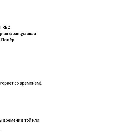
UTREC
дная французская
 Поле́р.
ыгорает со временем).
ы времени в той или