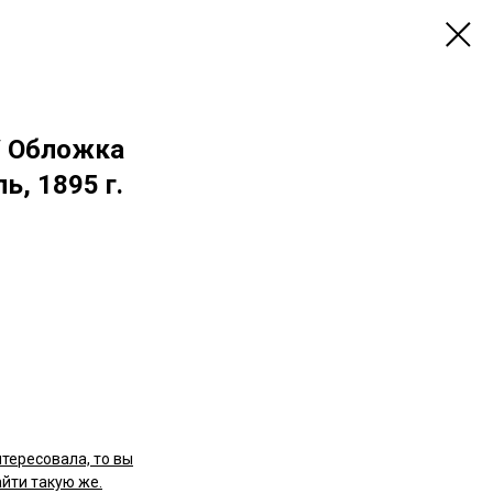
 / Обложка
ь, 1895 г.
нтересовала, то вы
йти такую же.