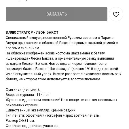
ЗАКАЗАТЬ
ИЛЛЮСТРАТОР - ЛЕОН БАКСТ
Специальный выпуск, посвященный Русским сезонам в Париже.
Внутри приложение с обложкой Бакста с орнаментальной рамкой с
золотым тиснением.
На обложке изображен эскиз костюма Шахземана к балету
«Шахерезада» Леона Бакста, а орнаментальную рамку выполнил
издатель Люсьен Вогель. Номер вышел через неделю после
премьеры балета Бакста "Шахеразада" (4 июня 1910 года), который
имел оглушительный успех. Внутри разворот с экскизами костюмов к
балету, на котором тоже используется золотое тиснение.
Оригинал (не принт).
Возраст журнала - 114 лет
Журнал в идеальном состоянии! Но в конце не хватает нескольких
рекламных страниц.
Единственный экземпляр. Крайне редкий.
Тип печати: офсетная литография + трафаретная печать.
Размер 24х31 см.
Стильная подарочная упаковка.