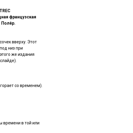
UTREC
дная французская
 Поле́р.
сочек вверху. Этот
под низ при
этого же издания
слайде).
ыгорает со временем).
ы времени в той или