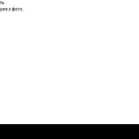
ть.
рее с фото.