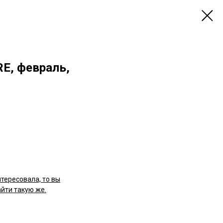
RE, февраль,
нтересовала, то вы
йти такую же.