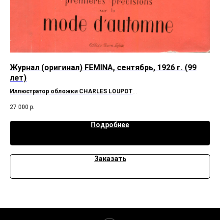
Журнал (оригинал) FEMINA, сентябрь, 1926 г. (99
Жу
лет)
го
Иллюстратор обложки CHARLES LOUPOT
Ред
Шедевр модной графики, посвященный смене сезона от
27 000
р.
22 
выдающегося плкатиста 20 века.
Подробнее
Заказать