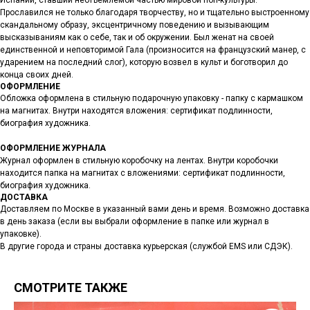
Испании, ставший неотъемлемой частью мировой поп-культуры.
Прославился не только благодаря творчеству, но и тщательно выстроенному
скандальному образу, эксцентричному поведению и вызывающим
высказываниям как о себе, так и об окружении. Был женат на своей
единственной и неповторимой Гала (произносится на французский манер, с
ударением на последний слог), которую возвел в культ и боготворил до
конца своих дней.
ОФОРМЛЕНИЕ
Обложка оформлена в стильную подарочную упаковку - папку с кармашком
на магнитах. Внутри находятся вложения: сертификат подлинности,
биография художника.
ОФОРМЛЕНИЕ ЖУРНАЛА
Журнал оформлен в стильную коробочку на лентах. Внутри коробочки
находится папка на магнитах с вложениями: сертификат подлинности,
биография художника.
ДОСТАВКА
Доставляем по Москве в указанный вами день и время. Возможно доставка
в день заказа (если вы выбрали оформление в папке или журнал в
упаковке).
В другие города и страны доставка курьерская (службой EMS или СДЭК).
СМОТРИТЕ ТАКЖЕ