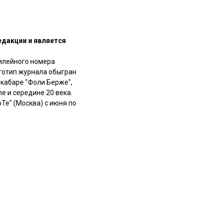
едакции и является
илейного номера
готип журнала обыгран
кабаре "Фоли Берже",
е и середине 20 века.
Те" (Москва) с июня по