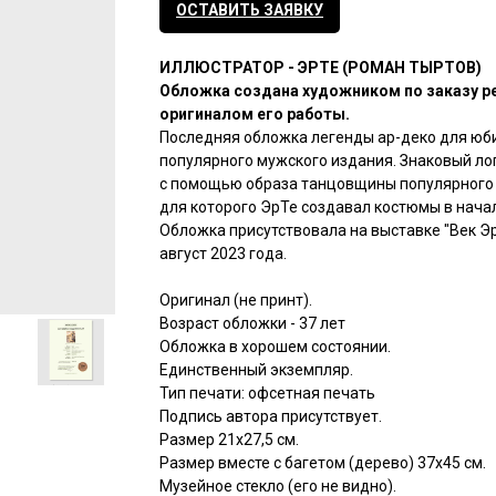
ОСТАВИТЬ ЗАЯВКУ
ИЛЛЮСТРАТОР - ЭРТЕ (РОМАН ТЫРТОВ)
Обложка создана художником по заказу р
оригиналом его работы.
Последняя обложка легенды ар-деко для юб
популярного мужского издания. Знаковый ло
с помощью образа танцовщины популярного 
для которого ЭрТе создавал костюмы в начал
Обложка присутствовала на выставке "Век Эр
август 2023 года.
Оригинал (не принт).
Возраст обложки - 37 лет
Обложка в хорошем состоянии.
Единственный экземпляр.
Тип печати: офсетная печать
Подпись автора присутствует.
Размер 21х27,5 см.
Размер вместе с багетом (дерево) 37х45 см.
Музейное стекло (его не видно).