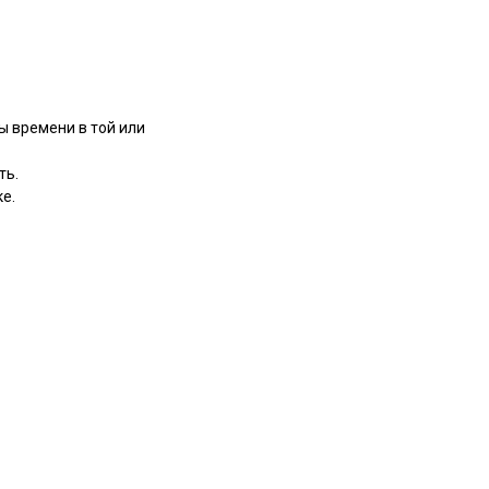
ы времени в той или
ть.
е.