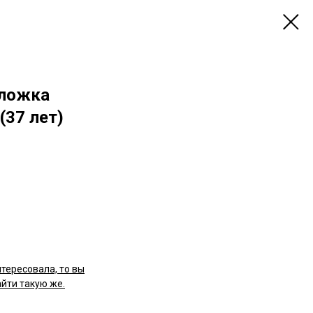
бложка
(37 лет)
нтересовала, то вы
йти такую же.