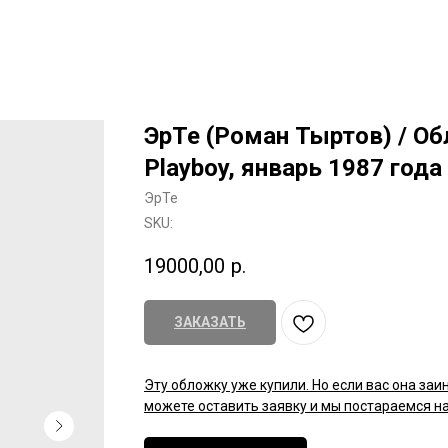
ЭрТе (Роман Тыртов) / О
Playboy, январь 1987 года 
ЭрТе
SKU:
19000,00
р.
ЗАКАЗАТЬ
Эту обложку уже купили. Но если вас она заи
можете оставить заявку и мы постараемся на