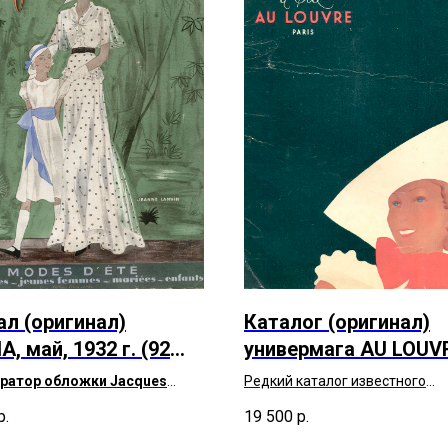
л (оригинал)
Каталог (оригинал)
A, май, 1932 г. (92
универмага AU LOUV
Paris, май, 1930-е го
ратор обложки Jacques
Редкий каталог известного
(более 90 лет)
y
универмага с новинками летн
р.
19 500
р.
й комплект для мама и дочки
коллекции
Jeanne Lanvin от известного