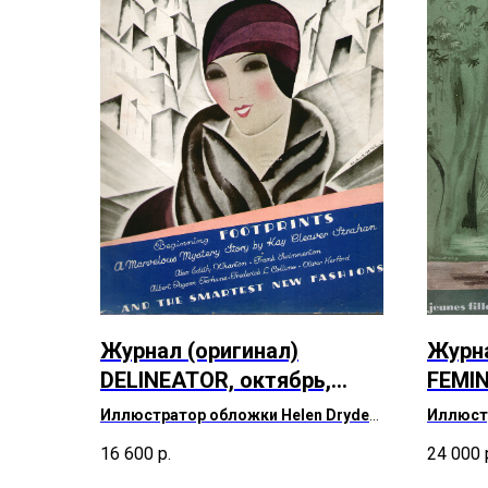
Журнал (оригинал)
Журна
DELINEATOR, октябрь,
FEMIN
1928 г. (96 лет)
года)
Иллюстратор обложки Helen Dryden
Иллюст
Журнал оформлен в подарочную
Demach
16 600
р.
24 000
упаковку.
Стильны
от дома 