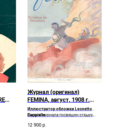
Журнал (оригинал)
RE
FEMINA, август, 1908 г.
ды
(116 лет)
Иллюстратор обложки Leonetto
ей
Cappiello
Выпуск журнала посвящен отдыху,
каникулам. Для ранцузов это было
12 900
р.
очень важное время сезона.