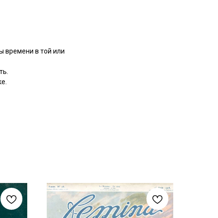
ы времени в той или
ть.
е.