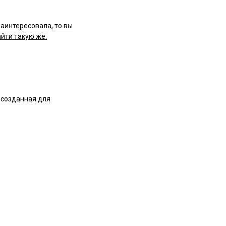
заинтересовала, то вы
йти такую же.
 созданная для