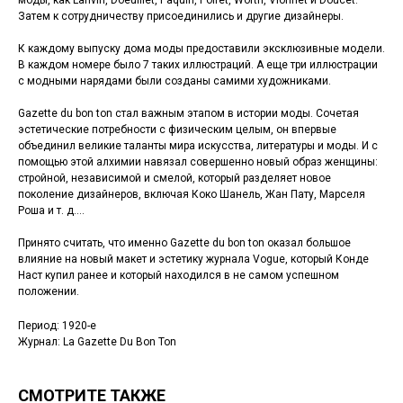
моды, как Lanvin, Doeuillet, Paquin, Poiret, Worth, Vionnet и Doucet.
Затем к сотрудничеству присоединились и другие дизайнеры.
К каждому выпуску дома моды предоставили эксклюзивные модели.
В каждом номере было 7 таких иллюстраций. А еще три иллюстрации
с модными нарядами были созданы самими художниками.
Gazette du bon ton стал важным этапом в истории моды. Сочетая
эстетические потребности с физическим целым, он впервые
объединил великие таланты мира искусства, литературы и моды. И с
помощью этой алхимии навязал совершенно новый образ женщины:
стройной, независимой и смелой, который разделяет новое
поколение дизайнеров, включая Коко Шанель, Жан Пату, Марселя
Роша и т. д.…
Принято считать, что именно Gazette du bon ton оказал большое
влияние на новый макет и эстетику журнала Vogue, который Конде
Наст купил ранее и который находился в не самом успешном
положении.
Период: 1920-е
Журнал: La Gazette Du Bon Ton
СМОТРИТЕ ТАКЖЕ