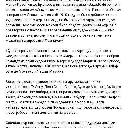
женой Козеттой де Брюнхофф выпускать журнал «Gazette du bon ton»
с подзаголовком «Искусство, мода, легкомыслие». И вот, что об этом
говорил сам Люсьен Фогель: «В 1910 году не было действительно
художественного журнала мод, не было ничего отражающего дух
времени. Поэтому моей мечтой было создать роскошный журнал в
соавторстве с настоящими современными художниками ... Я был
уверен в успехе, потому что в моде ни одна страна на земле не
может конкурировать с Францией».
Журнал сразу стал успешным не только во Франции, но также в
Соединенных Штатах и Латинской Америке. Сначала Фогель собрал
команду из семи художников: Андре-Эдуарда Марти и Пьера Бриссо,
затем Жоржа Лепапа и Даммикура, а также Джордж Барбье, Бернар
Буте де Монвель и Чарльз Мартина.
Вскоре к команде присоединились и другие талантливые
иллюстраторы: Ги Арну, Леон Бакст, Бенито, Буте де Монвель, Умберто
Брунеллески, Час Лаборд, Жан-Габриэль Домерг, Рауль Дюфи, Эдуар
Халуз, Александр Яковлев, Жан Эмиль Лабурёр, Шарль Лупо. Чалрес
Мартин, Мэгги Сальседо. Эти художники, по большей части
неизвестные, когда Люсьен Фогель искал их, позже стали знаковыми
и востребованными деятелями искусства.
Сначала журнал заключил контракты с такими ведущими домами