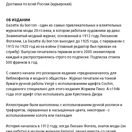
Доставка по всей России (курьерская).
ОБ ИЗДАНИИ
Gazette du bon ton - один из самых привлекательных и влиятельных
журналов моды 20-го века, в котором работали художники ар-деко.
Знаменитый модный журнал, основанный в 1912 году Люсьеном
Фогелем, La Gazette du bon ton выходил до 1925 года, с перерывом с
1915 по 1920 год из-за войны (главный редактор был призван на
службу). Выпуски печатались тиражом всего 2000 экземпляров
каждый и распространялись строго по подписке. Подписка стоила
500 франков в год.
С самого начала это роскошное издание «предназначалось для
библиофилов и модного общества». Журнал печатали на тонкой
бумаге ручной работы Vergé с использованием шрифта Cochin,
созданного специально для этого издания Жоржем Пино. А с1946
года этот шрифт стал использвать дом Кристиана Диора.
Иллюстрации были выполнены с использованием ручной росписи и
трафаретов, окрашенных в насыщенные цвета, некоторые - с
использованием золота или палладия.
История началась в 1912 году, когда Люсьен Фогель, знаток моды (он
уже работал в модном журнале Femina), решил вместе со своей