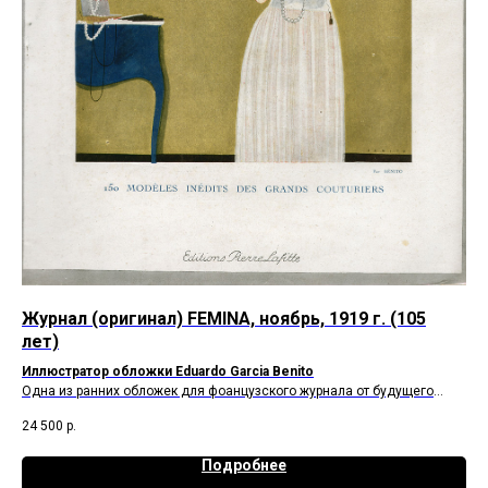
)
Журнал (оригинал) FEMINA, ноябрь, 1919 г. (105
Жу
лет)
19
Иллюстратор обложки Eduardo Garcia Benito
Илл
Одна из ранних обложек для фоанцузского журнала от будущего
Нео
17 
ведущего иллюстратора журнала Vogue.
лег
24 500
р.
Подробнее