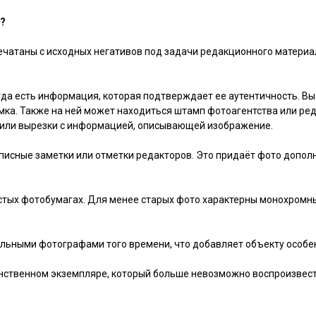
й?
ечатаны с исходных негативов под задачи редакционного матери
егда есть информация, которая подтверждает ее аутентичность. В
мка. Также на ней может находиться штамп фотоагентства или ред
 или вырезки с информацией, описывающей изображение.
писные заметки или отметки редакторов. Это придаёт фото допол
стых фотобумагах. Для менее старых фото характерны монохромные
льными фотографами того времени, что добавляет объекту особе
инственном экземпляре, который больше невозможно воспроизвест