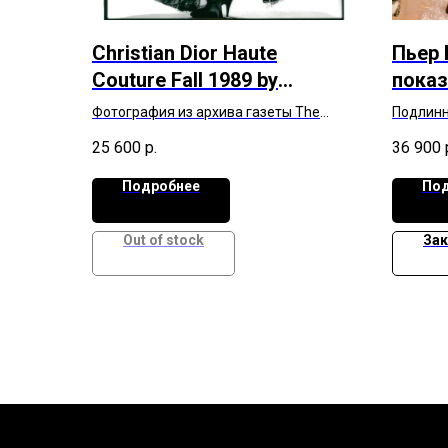
Christian Dior Haute
Пьер 
Couture Fall 1989 by
показ
Gianfranco Ferré, 27 июля
Sprin
Фотография из архива газеты The
Подлинн
1989 года, Париж
Coutur
Daily Telegraph
пресс-аг
25 600
р.
36 900
Единственный экземпляр в мире
Единств
январ
Подробнее
Под
Out of stock
Зак