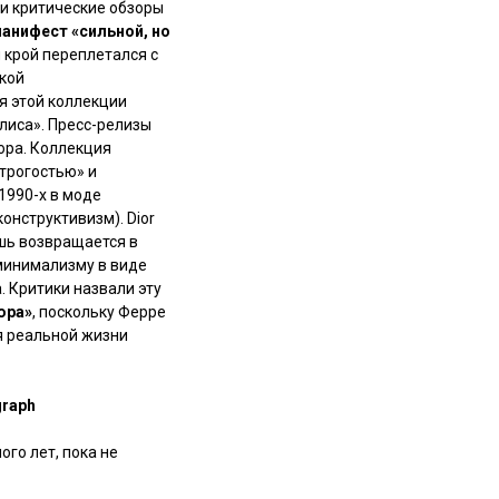
 и критические обзоры
анифест «сильной, но
й крой переплетался с
кой
 этой коллекции
лиса». Пресс-релизы
ора. Коллекция
строгостью» и
1990-х в моде
онструктивизм). Dior
ошь возвращается в
минимализму в виде
. Критики назвали эту
юра»
, поскольку Ферре
я реальной жизни
graph
го лет, пока не