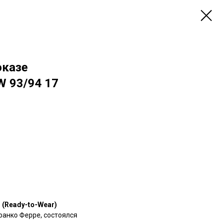
оказе
AW 93/94 17
r (Ready-to-Wear)
ранко Ферре, состоялся