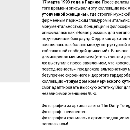
17 марта 1993 года в Париже
. Пресс-релизы
того времени описывали эту коллекцию как
м
утонченной женщины»
, где строгий мужско
фирменным парижским гламуром и итальянс
монументальностью. Концепция и философия
описывалась как «Новая роскошь для мегапо
подчёркивали бэкграунд Ферре как архитект
заявлялась как баланс между «структурной 
«абсолютной свободой движений». В начале 
доминировал минимализм (стиль гранж и дек
же выступил с пресс-заявлением, что «роск
повседневность», предложив альтернативу 
безупречно скроенного и дорогого гардероба
коллекцию
«триумфом коммерческого кут
смог адаптировать высокую эстетику Dior дл
независимой женщины 90-х.
Фотография из архива газеты
The Daily Tele
Фотограф - неизвестен
Фотография хранилась в архиве редакции мно
попала к нам!