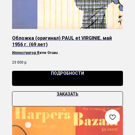
Обложка (оригинал) PAUL et VIRGINIE, май
1956 г. (69 лет)
Иллюстратор
R
ene Gruau
Редчайшая обложка бельгийского журнала компании Butch,
23 000
р.
которую создал легендарный иллюстратор.
ПОДРОБНОСТИ
ЗАКАЗАТЬ