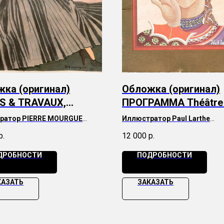
ка (оригинал)
Обложка (оригинал)
S & TRAVAUX,
ПРОГРАММА Théâtre 
, 1951 г. (74 года)
Gaite-Lyrique, Париж,
ратор
PIERRE MOURGUE
Иллюстратор Paul Larthe
1933 г. (92 года)
а обложке
Manguin
Эффектная обложка с золоче
р.
12 000
р.
стиле шинуазри.
ДРОБНОСТИ
ПОДРОБНОСТИ
КАЗАТЬ
ЗАКАЗАТЬ