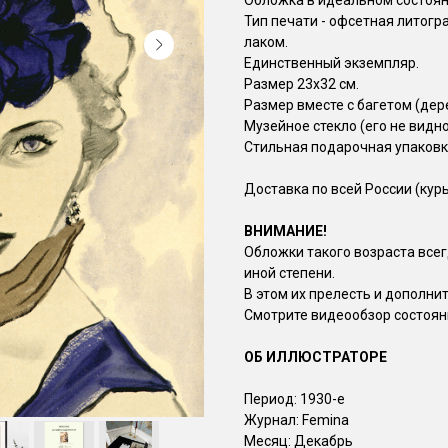
Обложка в идеальном состоян
Тип печати - офсетная литогр
лаком.
Единственный экземпляр.
Размер 23х32 см.
Размер вместе с багетом (дере
Музейное стекло (его не видно
Стильная подарочная упаковк
Доставка по всей России (курь
ВНИМАНИЕ!
Обложки такого возраста всег
иной степени.
В этом их прелесть и дополни
Смотрите видеообзор состояни
ОБ ИЛЛЮСТРАТОРЕ
Период: 1930-е
Журнал: Femina
Месяц: Декабрь