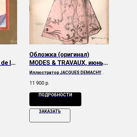
Обложка (оригинал)
de la
MODES & TRAVAUX, июнь,
 1932-
1951 г. (74 года)
Иллюстратор
JACQUES DEMACHY
нием в
Образ на обложке
Manguin
11 900
р.
ПОДРОБНОСТИ
ЗАКАЗАТЬ