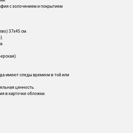
ии.
афия с золочением и покрытием
во) 37х45 см.
).
а.
ерская).
да имеют следы времени в той или
тельная ценность.
я в карточке обложки.