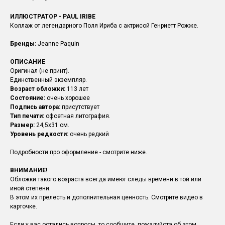
ИЛЛЮСТРАТОР - PAUL IRIBE
Коллаж от легендарного Поля Ириба c актрисой Генриетт Рожже.
Бренды:
Jeanne Paquin
ОПИСАНИЕ
Оригинал (не принт).
Единственный экземпляр.
Возраст обложки:
113 лет
Состояние:
очень хорошее
Подпись автора:
присутствует
Тип печати:
офсетная литография.
Размер:
24,5х31 см.
Уровень редкости:
очень редкий
Подробности про оформление - смотрите ниже.
ВНИМАНИЕ!
Обложки такого возраста всегда имеют следы времени в той или
иной степени.
В этом их прелесть и дополнительная ценность. Смотрите видео в
карточке.
Если у вас остались вопросы, то сообщите, пожалуйста об этом