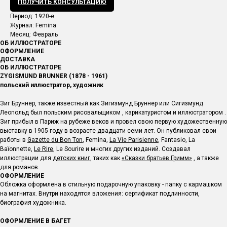
ПОЛУЧИТЬ КОНСУЛЬТАЦИЮ
Период: 1920-е
Журнал: Femina
Месяц: Февраль
ОБ ИЛЛЮСТРАТОРЕ
ОФОРМЛЕНИЕ
ДОСТАВКА
ОБ ИЛЛЮСТРАТОРЕ
ZYGISMUND BRUNNER (1878 - 1961)
польский иллюстратор, художник
Зиг Бруннер, также известный как Зигизмунд Бруннер или Сигизмунд
Леопольд был польским рисовальщиком , карикатуристом и иллюстратором .
Зиг прибыл в Париж на рубеже веков и провел свою первую художественную
выставку в 1905 году в возрасте двадцати семи лет. Он публиковал свои
работы в
Gazette du Bon Ton
, Femina,
La Vie Parisienne
, Fantasio, La
Baïonnette,
Le Rire
, Le Sourire и многих других изданий. Создавал
иллюстрации для
детских книг,
таких как
«Сказки б
ратьев Гримм»
, а также
для романов.
ОФОРМЛЕНИЕ
Обложка оформлена в стильную подарочную упаковку - папку с кармашком
на магнитах. Внутри находятся вложения: сертификат подлинности,
биография художника.
ОФОРМЛЕНИЕ В БАГЕТ