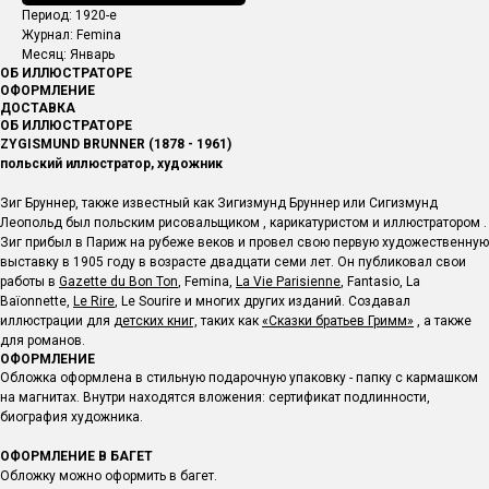
Период: 1920-е
Журнал: Femina
Месяц: Январь
ОБ ИЛЛЮСТРАТОРЕ
ОФОРМЛЕНИЕ
ДОСТАВКА
ОБ ИЛЛЮСТРАТОРЕ
ZYGISMUND BRUNNER (1878 - 1961)
польский иллюстратор, художник
Зиг Бруннер, также известный как Зигизмунд Бруннер или Сигизмунд
Леопольд был польским рисовальщиком , карикатуристом и иллюстратором .
Зиг прибыл в Париж на рубеже веков и провел свою первую художественную
выставку в 1905 году в возрасте двадцати семи лет. Он публиковал свои
работы в
Gazette du Bon Ton
, Femina,
La Vie Parisienne
, Fantasio, La
Baïonnette,
Le Rire
, Le Sourire и многих других изданий. Создавал
иллюстрации для
детских книг,
таких как
«Сказки б
ратьев Гримм»
, а также
для романов.
ОФОРМЛЕНИЕ
Обложка оформлена в стильную подарочную упаковку - папку с кармашком
на магнитах. Внутри находятся вложения: сертификат подлинности,
биография художника.
ОФОРМЛЕНИЕ В БАГЕТ
Обложку можно оформить в багет.