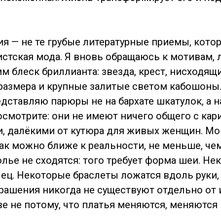
я — не те грубые литературные приемы, кото
истская мода. Я вновь обращаюсь к мотивам, 
 блеск бриллианта: звезда, крест, нисходящ
азмера и крупные залитые светом кабошоны
едставляю парюры не на бархате шкатулок, а 
осмотрите: они не имеют ничего общего с ка
, далёкими от кутюра для живых женщин. М
к можно ближе к реальности, не меньше, че
лье не сходятся: того требует форма шеи. Не
ец. Некоторые браслеты ложатся вдоль руки,
крашения никогда не существуют отдельно о
зве не потому, что платья меняются, меняются