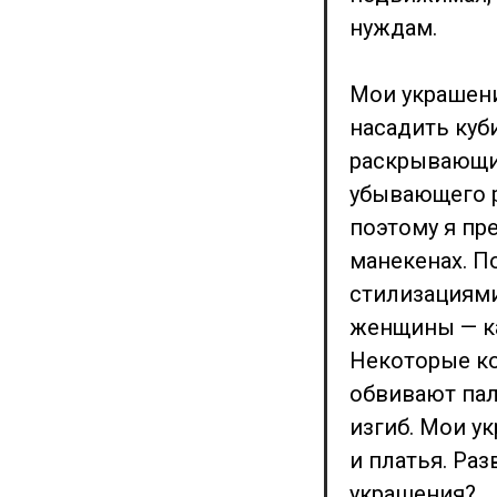
нуждам.
Мои украшени
насадить куб
раскрывающим
убывающего р
поэтому я пр
манекенах. П
стилизациями
женщины — ка
Некоторые ко
обвивают пал
изгиб. Мои у
и платья. Ра
украшения?