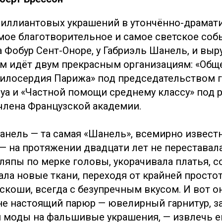
риллиантовых украшений в утончённо-драма
мое благотворительное и самое светское собы
 Фобур Сент-Оноре, у Габриэль Шанель, и выр
м идёт двум прекрасным организациям: «Общ
илосердия Парижа» под председательством 
уа и «Частной помощи среднему классу» под 
члена Французской академии.
нель — та самая «Шанель», всемирно известн
— на протяжении двадцати лет не переставала
япы по мерке головы, укорачивала платья, с
ала новые ткани, переходя от крайней просто
скоши, всегда с безупречным вкусом. И вот о
е настоящий парюр — ювелирный гарнитур, 
 моды на фальшивые украшения, — извлечь ег