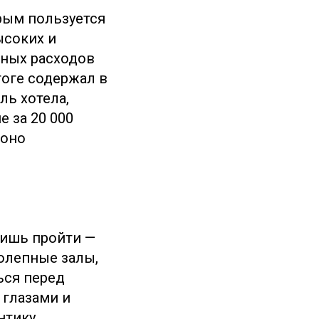
рым пользуется
ысоких и
мных расходов
тоге содержал в
ль хотела,
е за 20 000
 оно
лишь пройти —
олепные залы,
ся перед
 глазами и
нтику