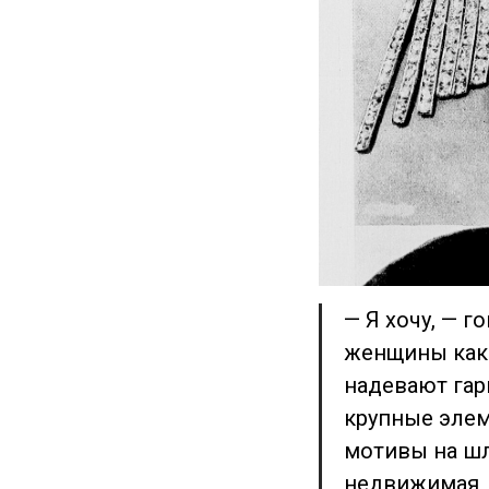
— Я хочу, — 
женщины как 
надевают гар
крупные элем
мотивы на шл
недвижимая, 