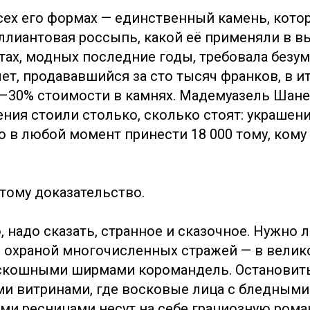
сех его формах — единственный камень, кото
ллиантовая россыпь, какой её применяли в в
ах, модных последние годы, требовала безу
лет, продававшийся за сто тысяч франков, в и
5–30% стоимости в камнях. Мадемуазель Шане
ния стоили столько, сколько стоят: украшени
 в любой момент принести 18 000 тому, кому
 тому доказательство.
 надо сказать, странное и сказочное. Нужно 
 охраной многочисленных стражей — в велик
скошными ширмами коромандель. Остановить
и витринами, где восковые лица с бледными
и ресницами несут на себе грациозную рома