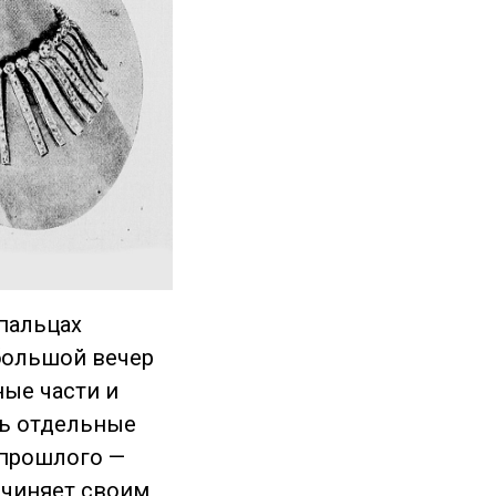
 пальцах
большой вечер
ые части и
ть отдельные
 прошлого —
дчиняет своим