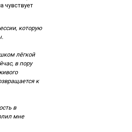
а чувствует
ессии, которую
ы.
ишком лёгкой
час, в пору
живого
озвращается к
ость в
олил мне