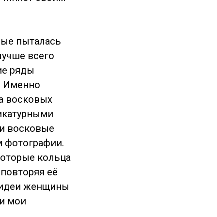
рые пыталась
лучше всего
ие ряды
. Именно
на восковых
рикатурными
ои восковые
м фотографии.
которые кольца
 повторяя её
т идеи женщины
 и мои