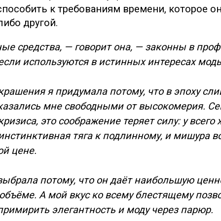
способить к требованиям времени, которое он
либо другой.
ые средства, — говорит она, — законны в проф
 если используются в истинных интересах мод
рашения я придумала потому, что в эпоху сл
казались мне свободными от высокомерия. Сей
ризиса, это соображение теряет силу: у всего 
инстинктивная тяга к подлинному, и мишура в
ой цене.
выбрала потому, что он даёт наибольшую ценн
бъёме. А мой вкус ко всему блестящему позв
примирить элегантность и моду через парюр.