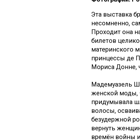
Эта выставка б
несомненно, са
Проходит она на
билетов целико
материнского м
принцессы де П
Мориса Донне, 
Мадемуазель Ша
женской моды, 
придумывала шл
волосы, осваив
безудержной ро
вернуть женщин
времён войны и