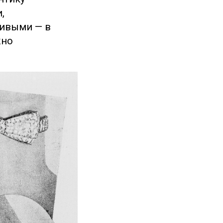
,
живыми — в
жно