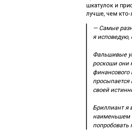
шкатулок и при
лучше, чем кто-
— Самые разн
я исповедую,
Фальшивые ук
роскоши они 
финансового к
просыпается 
своей истинн
Бриллиант я 
наименьшем о
попробовать 