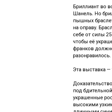
Бриллиант во в
Шанель. Но бри
пышных браслет
на оправу. Брас
себе от силы 2
чтобы её украше
франков должно
разонравилось.
Эта выставка —
Доказательство,
под бдительной
украшенные ро
высокими узким
длинными синим