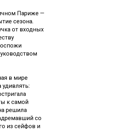
тичном Париже —
тие сезона.
учка от входных
еству
госпожи
руководством
ая в мире
 удивлять:
остригала
ты к самой
на решила
задремавший со
о из сейфов и