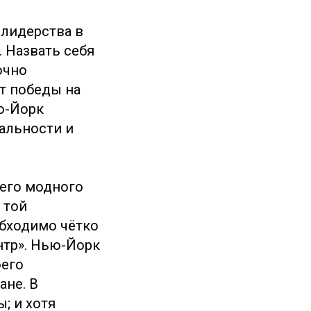
 лидерства в
. Назвать себя
очно
т победы на
ю-Йорк
альности и
шего модного
 той
обходимо чётко
нтр». Нью-Йорк
оего
ане. В
; и хотя