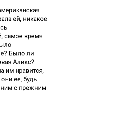
 американская
ала ей, никакое
ась
й, самое время
было
ие? Было ли
овая Аликс?
а им нравится,
они её, будь
к ним с прежним