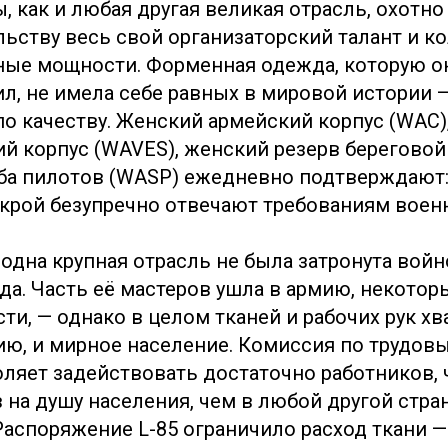
 как и любая другая великая отрасль, охотно
льству весь свой организаторский талант и 
ые мощности. Форменная одежда, которую он
л, не имела себе равных в мировой истории —
по качеству. Женский армейский корпус (WAC)
й корпус (WAVES), женский резерв береговой
ба пилотов (WASP) ежедневно подтверждают:
 крой безупречно отвечают требованиям воен
 одна крупная отрасль не была затронута вой
ода. Часть её мастеров ушла в армию, некото
ти, — однако в целом тканей и рабочих рук хв
ию, и мирное население. Комиссия по трудовы
ляет задействовать достаточно работников,
 на душу населения, чем в любой другой стра
Распоряжение L-85 ограничило расход ткани 