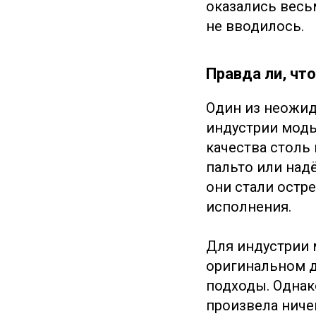
оказались весь
не вводилось.
Правда ли, чт
Один из неожи
индустрии мод
качества столь
пальто или надё
они стали остр
исполнения.
Для индустрии 
оригинальном д
подходы. Однако
произвела ниче