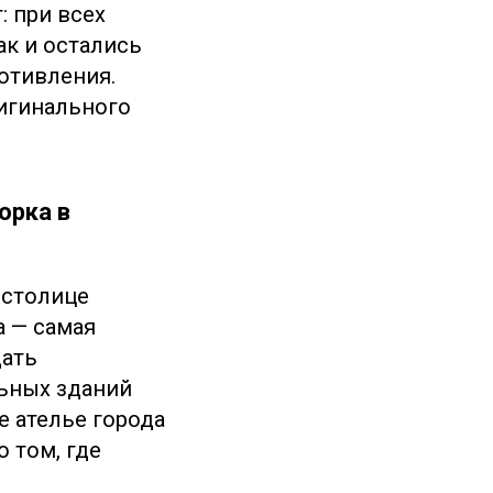
 при всех
ак и остались
отивления.
ригинального
орка в
 столице
а — самая
дать
ьных зданий
 ателье города
о том, где