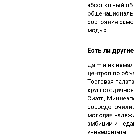
абсолютный объ
общенациональн
состояния само
моды».
Есть ли други
Да — и их нема
центров по объ
Торговая палат
круглогодичное
Сиэтл, Миннеапо
сосредоточилис
молодая надежд
амбиции и неда
университете.