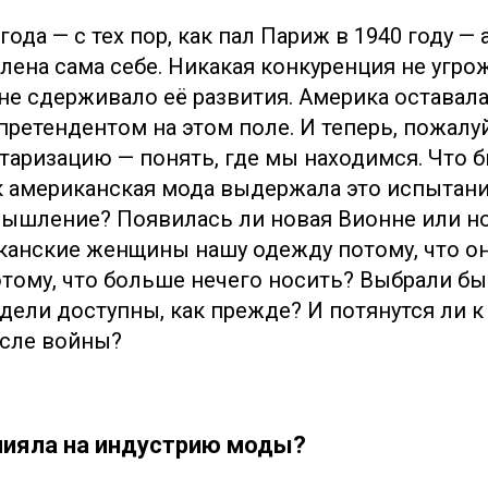
года — с тех пор, как пал Париж в 1940 году —
ена сама себе. Никакая конкуренция не угрож
не сдерживало её развития. Америка оставал
ретендентом на этом поле. И теперь, пожалу
таризацию — понять, где мы находимся. Что 
к американская мода выдержала это испытан
ышление? Появилась ли новая Вионне или н
канские женщины нашу одежду потому, что он
тому, что больше нечего носить? Выбрали бы 
дели доступны, как прежде? И потянутся ли 
осле войны?
лияла на индустрию моды?