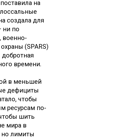
 поставила на
колоссальные
а создала для
 ни по
, военно-
 охраны (SPARS)
 добротная
ного времени.
ной в меньшей
рые дефициты
атало, чтобы
м ресурсам по-
 чтобы шить
не мира в
— но лимиты