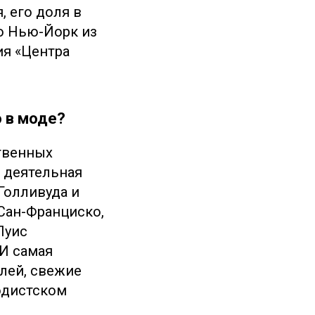
 его доля в
о Нью-Йорк из
ия «Центра
о в моде?
твенных
: деятельная
Голливуда и
Сан-Франциско,
Луис
И самая
лей, свежие
одистском