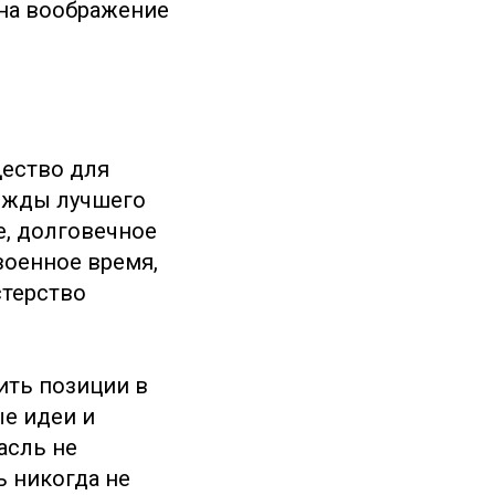
 на воображение
ество для
ежды лучшего
е, долговечное
военное время,
стерство
ить позиции в
е идеи и
асль не
ь никогда не