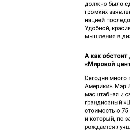
должно было сд
громких заявле
нацией последо
Удобной, краси
мышления в диз
А как обстоит
«Мировой цен
Сегодня много 
Америки». Мэр 
масштабная и с
грандиозный «Ц
стоимостью 75 
и который, по з
рождается лучш