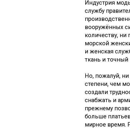
Индустрия моды,
службу правите
производственн
вооружённых си
количеству, ни 
морской женски
и женская служ
ткань и точный
Но, пожалуй, ни
степени, чем м
создали труднос
снабжать и арм
прежнему позво
больше платьев
мирное время. 