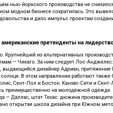
ём нью-йоркского производства не снизился,
ом модном бизнесе сократилась. Это вывел
довольства и дало импульс проектам создан
е американские претенденты на лидерств
ло. Крупнейший из альтернативных производс
ёмам — Чикаго. За ним следует Лос-Анджелес
а, выдающийся дизайнер Адриан, притяжение 
 солнце. В этом направлении работают также 
лис, Сент-Пол и Бостон. Канзас-Сити и Сент-
ь преимущественно на молодёжной одежде. 
а — Даллас, штат Техас: дюжина производите
вно открытая школа дизайна при Южном мет