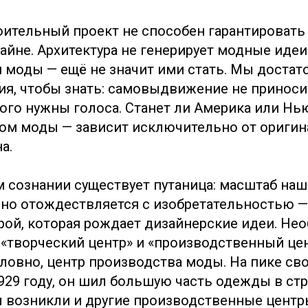
оительный проект не способен гарантировать
айне. Архитектура не генерирует модные идеи
 моды — ещё не значит ими стать. Мы достат
ия, чтобы знать: самовыдвижение не приноси
того нужны голоса. Станет ли Америка или Нь
м моды — зависит исключительно от оригин
а.
 сознании существует путаница: масштаб на
но отождествляется с изобретательностью —
рой, которая рождает дизайнерские идеи. Не
 «творческий центр» и «производственный це
словно, центр производства моды. На пике св
929 году, он шил большую часть одежды в стр
 возникли и другие производственные центры