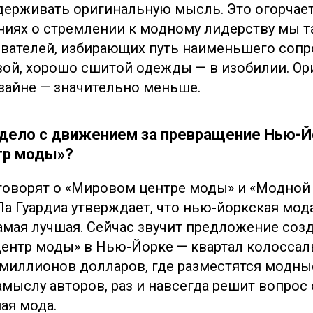
ерживать оригинальную мысль. Это огорчает:
ниях о стремлении к модному лидерству мы т
вателей, избирающих путь наименьшего сопр
вой, хорошо сшитой одежды — в изобилии. О
айне — значительно меньше.
 дело с движением за превращение Нью-Й
тр моды»?
говорят о «Мировом центре моды» и «Модной
Ла Гуардиа утверждает, что нью-йоркская мод
амая лучшая. Сейчас звучит предложение соз
ентр моды» в Нью-Йорке — квартал колоссал
миллионов долларов, где разместятся модные
амыслу авторов, раз и навсегда решит вопрос 
ая мода.