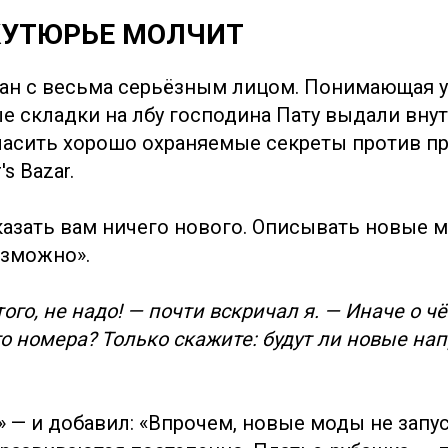
КУТЮРЬЕ МОЛЧИТ
дан с весьма серьёзным лицом. Понимающая у
е складки на лбу господина Пату выдали вну
ласить хорошо охраняемые секреты против п
s Bazar.
сказать вам ничего нового. Описывать новые м
озможно».
того, не надо! — почти вскричал я. — Иначе о ч
о номера? Только скажите: будут ли новые на
» — и добавил: «Впрочем, новые моды не запу