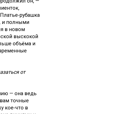
продолжил он, —
иенток,
 Платье-рубашка
, и полными
ся в новом
узской выскокой
льше объёма и
овременные
азаться от
нию — она ведь
 вам точные
у кое-что в