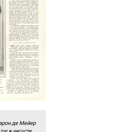
«Барон де Мейер
ar в августе