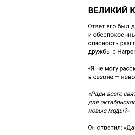
ВЕЛИКИЙ 
Ответ его был 
и обеспокоенны
опасность разг
дружбы с Harper'
«Я не могу рас
в сезоне — нев
«Ради всего свя
для октябрьског
новые моды?»
Он ответил: «Да