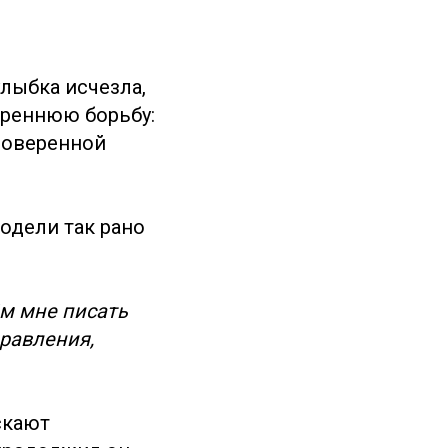
лыбка исчезла,
треннюю борьбу:
роверенной
одели так рано
ём мне писать
правления,
скают