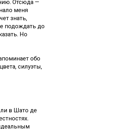
нию. Отсюда —
гнало меня
чет знать,
не подождать до
казать. Но
напоминает обо
цвета, силуэты,
или в Шато де
естностях.
 идеальным