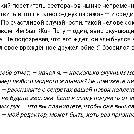
який посетитель ресторанов нынче непременн
овить в толпе одного-двух парижан — и среди
. По счастливой случайности, такой человек о
ком. Им был Жан Пату — один, явно скучающи
у. Не подозревая, что его ждёт, он улыбнулся в
л своё врождённое дружелюбие. Я бросился в
себе отчёт, — начал я, — насколько скучным м
омер любого модного журнала? Не поможете ли
 — расскажите о секретах вашей новой коллек
 не будьте жестоки. Если я смогу получить от в
вых рук — что вы планируете, чтобы она вышл
, — мой редактор, может быть, хоть раз призна