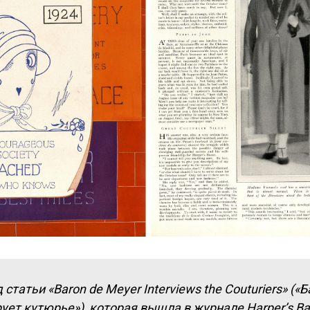
 статьи «Baron de Meyer Interviews the Couturiers» (
ет кутюрье»), которая вышла в журнале Harper’s Baz