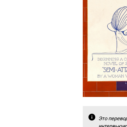
Это перевод
интервьюиру