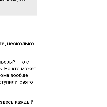
те, несколько
льеры? Что с
ь. Но кто может
дома вообще
ступили, свято
о здесь каждый