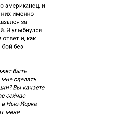
о американец, и
 них именно
казался за
й. Я улыбнулся
 ответ и, как
 бой без
ожет быть
 мне сделать
ции? Вы качаете
ас сейчас
а в Нью-Йорке
ет меня