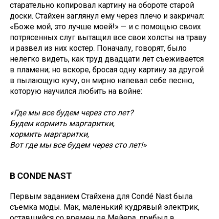
старательно копировал картину на обороте старой
доски. Стайхен заглянул ему через плечо и закричал:
«Боже мой, это лучше моей!» — и с помощью своих
потрясенных слуг вытащил все свои холсты на траву
и развел из них костер. Поначалу, говорят, было
нелегко видеть, как труд двадцати лет съеживается
в пламени; но вскоре, бросая одну картину за другой
в пылающую кучу, он мирно напевал себе песню,
которую научился любить на войне:
«Где мы все будем через сто лет?
Будем кормить маргаритки,
кормить маргаритки,
Вот где мы все будем через сто лет!»
В CONDE NAST
Первым заданием Стайхена для Condé Nast была
съемка моды. Мак, маленький кудрявый электрик,
оставшийся со времен де Мейера, прибыл в