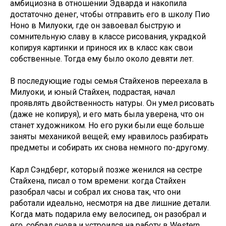
амбициозна в отношении Эдварда и накопила
достаточно денег, чтобы отправить его в школу Пио
Ноно в Милуоки, где он завоевал быструю и
сомнительную славу в классе рисования, украдкой
копируя картинки и принося их в класс как свои
собственные. Тогда ему было около девяти лет.
В последующие годы семья Стайхенов переехала в
Милуоки, и юный Стайхен, подрастая, начал
проявлять двойственность натуры. Он умел рисовать
(даже не копируя), и его мать была уверена, что он
станет художником. Но его руки были еще больше
заняты механикой вещей; ему нравилось разбирать
предметы и собирать их снова немного по-другому.
Карл Сэндберг, который позже женился на сестре
Стайхена, писал о том времени: когда Стайхен
разобрал часы и собрал их снова так, что они
работали идеально, несмотря на две лишние детали.
Когда мать подарила ему велосипед, он разобрал и
его, собрал снова и устроился на работу в Western