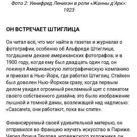
Фото 2: Уинифред Ленихэн в роли «Жанны д'Арк»:
1923
ОН ВСТРЕЧАЕТ ШТИГЛИЦА
Он читал всё, что мог найти в газетах и журналах о
фотографии, особенно об Альфреде Штиглице,
тогдашнем декане американских фотографов; и в
1900 году, когда ему был двадцать один год, он
покинул Американскую литографическую компанию
и приехал в Нью-Йорк, где работал Штиглиц. Стайхен
был доволен Нью-Йорком сразу, когда первым
делом увидел огромный рекламный щит с плакатом
своего собственного дизайна; это было изображение
пышной и томной дамы, возлежащей над надписью:
«Cascarets, они работают, пока вы спите».
Финансируемый своей удивительной матерью, он
отправился во Францию изучать искусство в Париже.
Через Фрица Таулова, норвежского художника, он