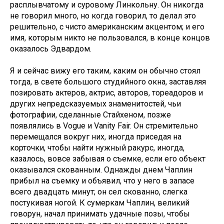
расплывчатому и суровому Линкольну. Он никогда
не говорил много, но когда говорил, то делал это
решительно, с чисто американским акцентом; и его
имя, которым никто не пользовался, в конце концов
оказалось Эдвардом.
Я и сейчас вижу его таким, каким он обычно стоял
тогда, в свете большого студийного окна, заставляя
позировать актеров, актрис, авторов, тореадоров и
других непредсказуемых знаменитостей, чьи
фотографии, сделанные Стайхеном, позже
появлялись в Vogue и Vanity Fair. Он стремительно
перемещался вокруг них, иногда приседая на
корточки, чтобы найти нужный ракурс, иногда,
казалось, вовсе забывая о съемке, если его объект
оказывался скованным. Однажды днем Чаплин
прибыл на съемку и объявил, что у него в запасе
всего двадцать минут; он сел скованно, слегка
постукивая ногой. К сумеркам Чаплин, великий
говорун, начал принимать удачные позы, чтобы