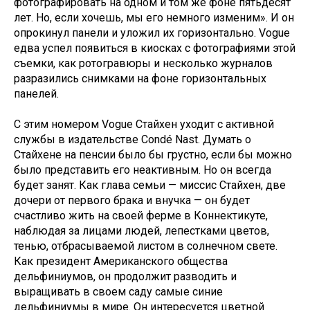
фотографировать на одном и том же фоне пятьдесят
лет. Но, если хочешь, мы его немного изменим». И он
опрокинул панели и уложил их горизонтально. Vogue
едва успел появиться в киосках с фотографиями этой
съемки, как ротогравюры и несколько журналов
разразились снимками на фоне горизонтальных
панелей.
С этим номером Vogue Стайхен уходит с активной
службы в издательстве Condé Nast. Думать о
Стайхене на пенсии было бы грустно, если бы можно
было представить его неактивным. Но он всегда
будет занят. Как глава семьи — миссис Стайхен, две
дочери от первого брака и внучка — он будет
счастливо жить на своей ферме в Коннектикуте,
наблюдая за лицами людей, лепестками цветов,
тенью, отбрасываемой листом в солнечном свете.
Как президент Американского общества
дельфиниумов, он продолжит разводить и
выращивать в своем саду самые синие
дельфиниумы в мире. Он интересуется цветной