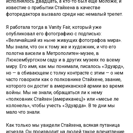
исполнялось двадцать, а кто-то был еще моложе; и
известие о прибытии Стайхена в качестве
фоторедактора вызвало среди нас немалый трепет.
Я работала тогда в Vanity Fair, который уже
опубликовал его фотографию с подписью:
«Величайший из ныне живущих фотографов мира».
Мы знали, что он к тому же и художник, и что его
полотна висели в Метрополитен-музее, в
Люксембургском саду и в других музеях по всему
миру. Его имя, как мы понимали, писалось «Эдуард»,
но — в сбивающем с толку контрасте с этим — о нем
часто говорили как о полковнике Стайхене, звание,
которого он достиг в американской армии во время
войны. Мы не знали, обращаться ли к нему
«полковник Стайхен (американец)» или «месье ле
колонель», чтобы учесть «Эдуарда». В те дни мы
мало что знали.
Как только мы увидели Стайхена, всякая путаница
исчезла. Он производит на людей такое впечатление.