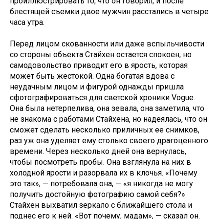
проиллюстрировать то, что он говорил; и после
блестящей съемки двое мужчин расстались в четыре
часа утра.
Перед лицом скованности или даже вспыльчивости
со стороны объекта Стайхен остается спокоен; но
самодовольство приводит его в ярость, которая
может быть жестокой. Одна богатая вдова с
неудачным лицом и фигурой однажды пришла
сфотографироваться для светской хроники Vogue.
Она была нетерпелива, она зевала, она заметила, что
не знакома с работами Стайхена, но надеялась, что он
сможет сделать несколько приличных ее снимков,
раз уж она уделяет ему столько своего драгоценного
времени. Через несколько дней она вернулась,
чтобы посмотреть пробы. Она взглянула на них в
холодной ярости и разорвала их в клочья. «Почему
это так», — потребовала она, — «я никогда не могу
получить достойную фотографию самой себя?»
Стайхен выхватил зеркало с ближайшего стола и
поднес его к ней. «Вот почему, мадам», — сказал он.