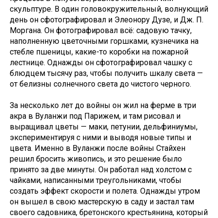
скульптуре. В один головокружительный, волнующий
день он сфотографировал и Элеонору Дузе, и Дж. П.
Моргана. Он фотографировал всё: садовую тачку,
наполненную цветочными горшками, кузнечика на
стебле пшеницы, какие-то коробки на пожарной
лестнице. Однажды он сфотографировал чашку с
блюдцем тысячу раз, чтобы получить шкалу света —
от белизны солнечного света до чистого черного.
За несколько лет до войны он жил на ферме в три
акра в Вуланжи под Парижем, и там рисовал и
выращивал цветы — маки, петунии, дельфиниумы,
экспериментируя с ними и выводя новые типы и
цвета. Именно в Вуланжи после войны Стайхен
решил бросить живопись, и это решение было
принято за две минуты. Он работал над холстом с
чайками, написанными треугольниками, чтобы
создать эффект скорости и полета. Однажды утром
он вышел в свою мастерскую в саду и застал там
своего садовника, бретонского крестьянина, который