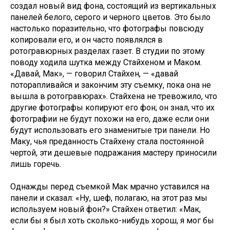
создал новый вид фона, состоящий из вертикальных
панелей белого, серого и черного цветов. Это было
настолько поразительно, что фотографы повсюду
копировали его, и он часто появлялся в
ротогравюрных разделах газет. В студии по этому
поводу ходила шутка между Стайхеном и Маком.
«Давай, Мак», — говорил Стайхен, — «давай
поторапливайся и закончим эту съемку, пока она не
вышла в ротогравюрах». Стайхена не тревожило, что
другие фотографы копируют его фон; он знал, что их
фотографии не будут похожи на его, даже если они
будут использовать его знаменитые три панели. Но
Маку, чья преданность Стайхену стала постоянной
чертой, эти дешевые подражания мастеру приносили
лишь горечь.
Однажды перед съемкой Мак мрачно уставился на
панели и сказал: «Ну, шеф, полагаю, на этот раз мы
используем новый фон?» Стайхен ответил: «Мак,
если бы я был хоть сколько-нибудь хорош, я мог бы