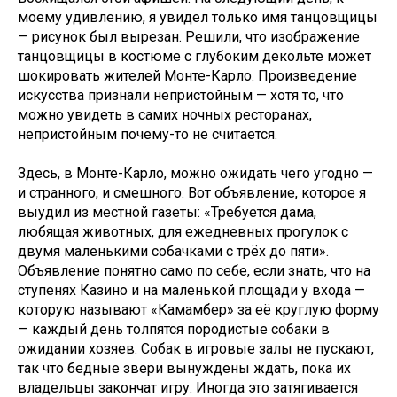
моему удивлению, я увидел только имя танцовщицы
— рисунок был вырезан. Решили, что изображение
танцовщицы в костюме с глубоким декольте может
шокировать жителей Монте-Карло. Произведение
искусства признали непристойным — хотя то, что
можно увидеть в самих ночных ресторанах,
непристойным почему-то не считается.
Здесь, в Монте-Карло, можно ожидать чего угодно —
и странного, и смешного. Вот объявление, которое я
выудил из местной газеты: «Требуется дама,
любящая животных, для ежедневных прогулок с
двумя маленькими собачками с трёх до пяти».
Объявление понятно само по себе, если знать, что на
ступенях Казино и на маленькой площади у входа —
которую называют «Камамбер» за её круглую форму
— каждый день толпятся породистые собаки в
ожидании хозяев. Собак в игровые залы не пускают,
так что бедные звери вынуждены ждать, пока их
владельцы закончат игру. Иногда это затягивается