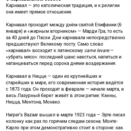
Карнавал — это католическая традиция, и к религии
она имеет прямое отношение.
Карнавал проходит между днём святой Епифании (6
января) и «жирным вторником» — Марди Гра, то есть
за 40 дней до Пасхи. Дни карнавала непосредственно
предшествуют Великому посту. Само слово
«карнавал» восходит к латинскому
carne levare
—
«убрать мясо»: последний шанс наесться, напиться и
натанцеваться перед сорока днями воздержания.
Карнавал в Ницце — один из крупнейших и
старейших в мире, его современная история ведётся
с 1873 года. Он проходит в феврале — начале марта, и
весь Лазурный берег живёт в этом ритме: Канны,
Ницца, Ментона, Монако.
Harper's Bazaar вышел в марте 1923 года — Эрте писал
колонку как раз по горячим следам сезона. Монте-
Карло при этом демонстративно стоит в стороне: как