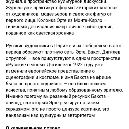
журнал, а пространство культурной дискуссии.
Журнал уже практикует формат авторских колонок
от художников, модельеров и светских фигур от
первого лица. Колонка Эрте из Монте-Карло —
типичный для издания жанр: личное наблюдение,
поданное как светская хроника.
Русские художники в Париже и на Побережье в этот
период образуют плотную сеть. Эрте, Бакст, Дягилев
с труппой — все присутствуют в одном пространстве.
«Русские сезоны» Дягилева к 1923 году уже
изменили европейское представление о
сценографии и костюме, и имя Бакста на афише
было не просто подписью — оно было знаком
качества, понятным любому образованному зрителю.
Именно поэтому вырезанный рисунок Бакста —
эпизод, на который Эрте реагирует с таким
сарказмом: это не просто цензура картинки, это
вандализм над культурным авторитетом.
О карнавальном сезоне