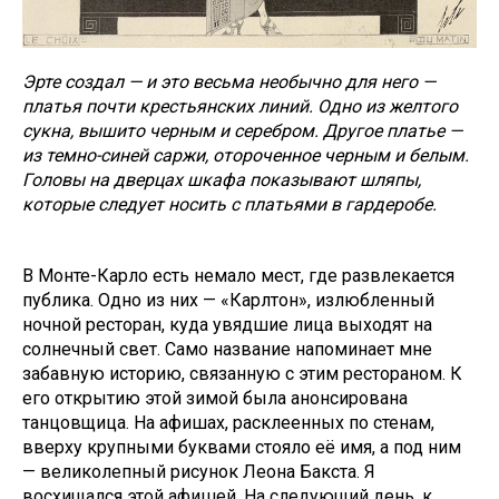
Эрте создал — и это весьма необычно для него —
платья почти крестьянских линий. Одно из желтого
сукна, вышито черным и серебром. Другое платье —
из темно-синей саржи, отороченное черным и белым.
Головы на дверцах шкафа показывают шляпы,
которые следует носить с платьями в гардеробе.
В Монте-Карло есть немало мест, где развлекается
публика. Одно из них — «Карлтон», излюбленный
ночной ресторан, куда увядшие лица выходят на
солнечный свет. Само название напоминает мне
забавную историю, связанную с этим рестораном. К
его открытию этой зимой была анонсирована
танцовщица. На афишах, расклеенных по стенам,
вверху крупными буквами стояло её имя, а под ним
— великолепный рисунок Леона Бакста. Я
восхищался этой афишей. На следующий день, к