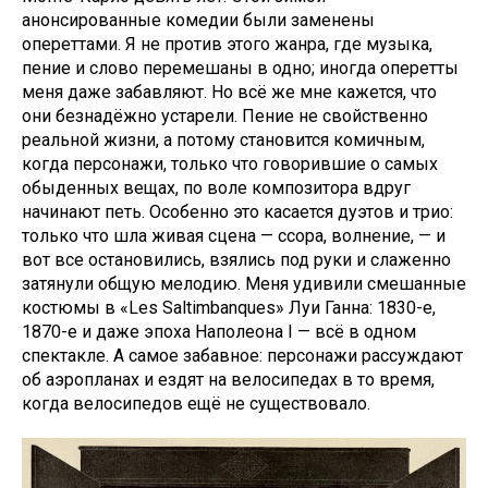
анонсированные комедии были заменены
опереттами. Я не против этого жанра, где музыка,
пение и слово перемешаны в одно; иногда оперетты
меня даже забавляют. Но всё же мне кажется, что
они безнадёжно устарели. Пение не свойственно
реальной жизни, а потому становится комичным,
когда персонажи, только что говорившие о самых
обыденных вещах, по воле композитора вдруг
начинают петь. Особенно это касается дуэтов и трио:
только что шла живая сцена — ссора, волнение, — и
вот все остановились, взялись под руки и слаженно
затянули общую мелодию. Меня удивили смешанные
костюмы в «Les Saltimbanques» Луи Ганна: 1830-е,
1870-е и даже эпоха Наполеона I — всё в одном
спектакле. А самое забавное: персонажи рассуждают
об аэропланах и ездят на велосипедах в то время,
когда велосипедов ещё не существовало.