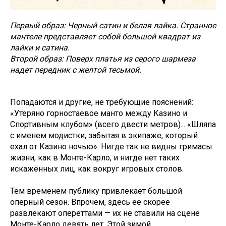
Первый образ: Черный сатин и белая лайка. Странное
мантеле представляет собой большой квадрат из
лайки и сатина.
Второй образ: Поверх платья из серого шармеза
надет передник с желтой тесьмой.
Попадаются и другие, не требующие пояснений:
«Утеряно горностаевое манто между Казино и
Спортивным клубом» (всего двести метров)... «Шляпа
с именем модистки, забытая в экипаже, который
ехал от Казино ночью». Нигде так не видны гримасы
жизни, как в Монте-Карло, и нигде нет таких
искажённых лиц, как вокруг игровых столов.
Тем временем публику привлекает большой
оперный сезон. Впрочем, здесь её скорее
развлекают опереттами — их не ставили на сцене
Монте-Карло девять лет. Этой зимой