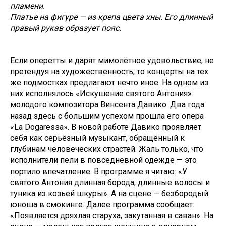
пламени.
Платье на фигуре — из крепа цвета хны. Его длинный
правый рукав образует пояс.
Если оперетты и дарят мимолётное удовольствие, не
претендуя на художественность, то концерты на тех
же подмостках предлагают нечто иное. На одном из
них исполнялось «Искушение святого Антония»
молодого композитора Винсента Давико. Два года
назад здесь с большим успехом прошла его опера
«La Dogaressa». В новой работе Давико проявляет
себя как серьёзный музыкант, обращённый к
глубинам человеческих страстей. Жаль только, что
исполнители пели в повседневной одежде — это
портило впечатление. В программе я читаю: «У
святого Антония длинная борода, длинные волосы и
туника из козьей шкуры». А на сцене — безбородый
юноша в смокинге. Далее программа сообщает:
«Появляется дряхлая старуха, закутанная в саван». На