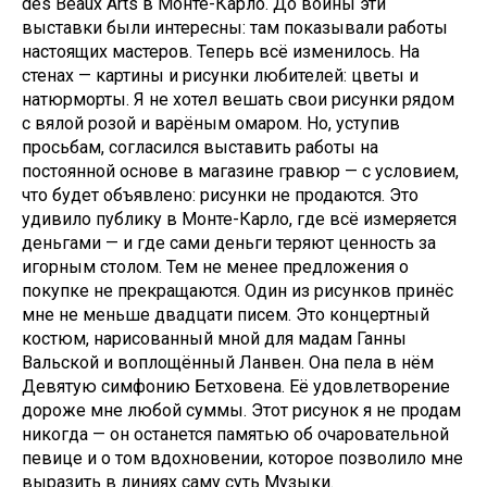
des Beaux Arts в Монте-Карло. До войны эти
выставки были интересны: там показывали работы
настоящих мастеров. Теперь всё изменилось. На
стенах — картины и рисунки любителей: цветы и
натюрморты. Я не хотел вешать свои рисунки рядом
с вялой розой и варёным омаром. Но, уступив
просьбам, согласился выставить работы на
постоянной основе в магазине гравюр — с условием,
что будет объявлено: рисунки не продаются. Это
удивило публику в Монте-Карло, где всё измеряется
деньгами — и где сами деньги теряют ценность за
игорным столом. Тем не менее предложения о
покупке не прекращаются. Один из рисунков принёс
мне не меньше двадцати писем. Это концертный
костюм, нарисованный мной для мадам Ганны
Вальской и воплощённый Ланвен. Она пела в нём
Девятую симфонию Бетховена. Её удовлетворение
дороже мне любой суммы. Этот рисунок я не продам
никогда — он останется памятью об очаровательной
певице и о том вдохновении, которое позволило мне
выразить в линиях саму суть Музыки.