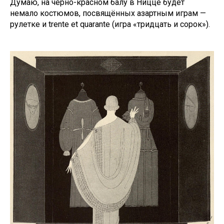
Думаю, на чёрно-красном балу в Ницце будет
немало костюмов, посвящённых азартным играм —
рулетке и trente et quarante (игра «тридцать и сорок»).