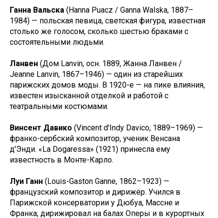
Ганна Вальска
(Hanna Puacz / Ganna Walska, 1887–
1984) — польская певица, светская фигура, известная
столько же голосом, сколько шестью браками с
состоятельными людьми.
Ланвен
(Дом Lanvin, осн. 1889, Жанна Ланвен /
Jeanne Lanvin, 1867–1946) — один из старейших
парижских домов моды. В 1920-е — на пике влияния,
известен изысканной отделкой и работой с
театральными костюмами.
Винсент Давико
(Vincent d'Indy Davico, 1889–1969) —
франко-сербский композитор, ученик Венсана
д'Энди. «La Dogaressa» (1921) принесла ему
известность в Монте-Карло.
Луи Ганн
(Louis-Gaston Ganne, 1862–1923) —
французский композитор и дирижёр. Учился в
Парижской консерватории у Дюбуа, Массне и
Франка, дирижировал на балах Оперы и в курортных