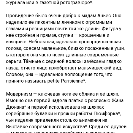
журнала или в газетной ротогравюре*.
Провидение было очень добро к мадам Аньес. Оно
наделило её пикантным личиком с огромными
глазами и ресницами почти той же длины. Фигура у
неё стройная и прямая, ступни — крошечные и
изящные. Небольшая, идеально пропорциональная
голова, совсем маленькие, близко посаженные уши,
в которых она часто носит длинные современные
серьги. Тёмные с сединой волосы зачёсаны гладко
назад, отчего лицо приобретает мальчишеский вид.
Словом, она — идеальное воплощение того, что
принято называть petite Parisienne*.
Модернизм — ключевая нота её облика и её шляп.
Именно она первой надела платье с росписью Жана
Дюнана* и первой использовала на шляпах
серебряные булавки и пряжки работы Пюифорка*,
чьи изделия привлекли столько внимания на
Выставке современного искусства*. Среди её друзей