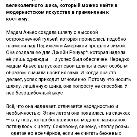
великолепного шика, который можно найти в
модернистском искусстве в применении к
костюму.
Мадам Аньес создала шляпу с высокой
остроконечной тульей, которая пронеслась подобно
пламени над Парижем и Америкой прошлой зимой.
Она создала её для Джейн Ренуар*, которая надела
её лишь однажды — и успех был обеспечен. Нередко
мадам Аньес выпускает свои шляпы в свет особым
образом: сначала носит их сама. И когда она это
делает, успех приходит мгновенно. Потому что носить
шляпу, лишённую шика, она попросту не способна. У
неё безошибочный вкус.
Всё, что она надевает, отличается нарядностью и
необычностью. Этим летом она появилась на скачках
— в ту пору, когда большинство модных парижанок
потянулось к цвету: бежевому, синему, «пеплу розы»,
— одетая во всё чёрное, если не считать бежевых