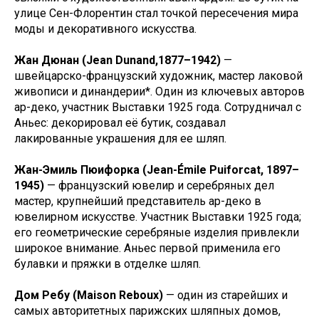
улице Сен-Флорентин стал точкой пересечения мира
моды и декоративного искусства.
Жан Дюнан (Jean Dunand,1877–1942)
—
швейцарско-французский художник, мастер лаковой
живописи и динандерии*. Один из ключевых авторов
ар-деко, участник Выставки 1925 года. Сотрудничал с
Аньес: декорировал её бутик, создавал
лакированные украшения для ее шляп.
Жан-Эмиль Пюифорка (Jean-Émile Puiforcat, 1897–
1945)
— французский ювелир и серебряных дел
мастер, крупнейший представитель ар-деко в
ювелирном искусстве. Участник Выставки 1925 года;
его геометрические серебряные изделия привлекли
широкое внимание. Аньес первой применила его
булавки и пряжки в отделке шляп.
Дом Ребу
(Maison Reboux)
— один из старейших и
самых авторитетных парижских шляпных домов,