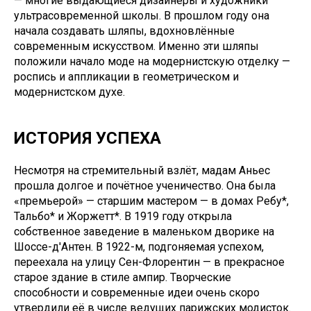
— многие выдающиеся дизайнеры и художники
ультрасовременной школы. В прошлом году она
начала создавать шляпы, вдохновлённые
современным искусством. Именно эти шляпы
положили начало моде на модернистскую отделку —
роспись и аппликации в геометрическом и
модернистском духе.
ИСТОРИЯ УСПЕХА
Несмотря на стремительный взлёт, мадам Аньес
прошла долгое и почётное ученичество. Она была
«премьерой» — старшим мастером — в домах Ребу*,
Тальбо* и Жоржетт*. В 1919 году открыла
собственное заведение в маленьком дворике на
Шоссе-д'Антен. В 1922-м, подгоняемая успехом,
переехала на улицу Сен-Флорентин — в прекрасное
старое здание в стиле ампир. Творческие
способности и современные идеи очень скоро
утвердили её в числе ведущих парижских модисток.