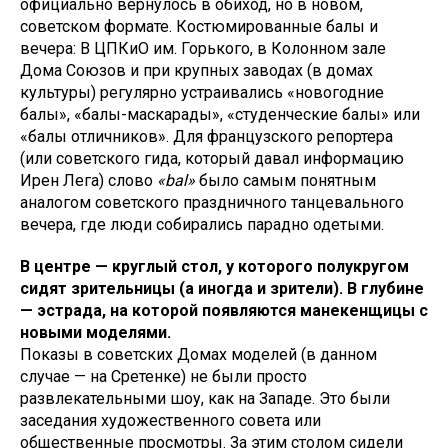
официально вернулось в обиход, но в новом,
советском формате. Костюмированные балы и
вечера: В ЦПКиО им. Горького, в Колонном зале
Дома Союзов и при крупных заводах (в домах
культуры) регулярно устраивались «новогодние
балы», «балы-маскарады», «студенческие балы» или
«балы отличников». Для французского репортера
(или советского гида, который давал информацию
Ирен Лега) слово
«bal»
было самым понятным
аналогом советского праздничного танцевального
вечера, где люди собирались парадно одетыми.
В центре — круглый стол, у которого полукругом
сидят зрительницы (а иногда и зрители). В глубине
— эстрада, на которой появляются манекенщицы с
новыми моделями.
Показы в советских Домах моделей (в данном
случае — на Сретенке) не были просто
развлекательными шоу, как на Западе. Это были
заседания художественного совета или
общественные просмотры. За этим столом сидели