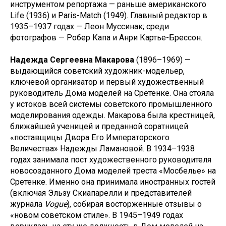
инструментом репортажа — раньше американского
Life (1936) и Paris-Match (1949). Главный редактор в
1935–1937 годах — Леон Муссинак; среди
фотографов — Робер Капа и Анри Картье-Брессон.
Надежда Сергеевна Макарова
(1896–1969) —
выдающийся советский художник-модельер,
ключевой организатор и первый художественный
руководитель Дома моделей на Сретенке. Она стояла
у истоков всей системы советского промышленного
моделирования одежды. Макарова была крестницей,
ближайшей ученицей и преданной соратницей
«поставщицы Двора Его Императорского
Величества» Надежды Ламановой. В 1934–1938
годах занимала пост художественного руководителя
новосозданного Дома моделей треста «Мосбелье» на
Сретенке. Именно она принимала иностранных гостей
(включая Эльзу Скиапарелли и представителей
журнала
Vogue
), собирая восторженные отзывы о
«новом советском стиле». В 1945–1949 годах