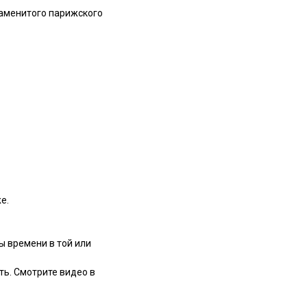
аменитого парижского
е.
ы времени в той или
ть. Смотрите видео в