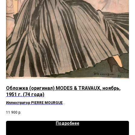
3
Обложка (оригинал) MODES & TRAVAUX, ноябрь,
Об
1951 г. (74 года)
г.
Иллюстратор
PIERRE MOURGUE
Ил
Образ на обложке
Manguin
Ман
11 900
р.
64 
Пак
Подробнее